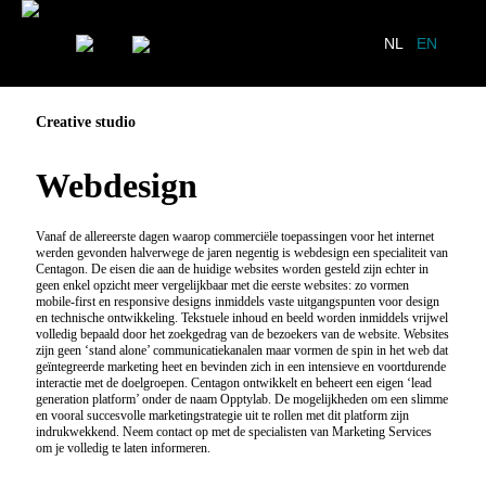
NL
EN
Creative studio
Webdesign
Vanaf de allereerste dagen waarop commerciële toepassingen voor het internet
werden gevonden halverwege de jaren negentig is webdesign een specialiteit van
Centagon. De eisen die aan de huidige websites worden gesteld zijn echter in
geen enkel opzicht meer vergelijkbaar met die eerste websites: zo vormen
mobile-first en responsive designs inmiddels vaste uitgangspunten voor design
en technische ontwikkeling. Tekstuele inhoud en beeld worden inmiddels vrijwel
volledig bepaald door het zoekgedrag van de bezoekers van de website. Websites
zijn geen ‘stand alone’ communicatiekanalen maar vormen de spin in het web dat
geïntegreerde marketing heet en bevinden zich in een intensieve en voortdurende
interactie met de doelgroepen. Centagon ontwikkelt en beheert een eigen ‘lead
generation platform’ onder de naam Opptylab. De mogelijkheden om een slimme
en vooral succesvolle marketingstrategie uit te rollen met dit platform zijn
indrukwekkend. Neem contact op met de specialisten van Marketing Services
om je volledig te laten informeren.