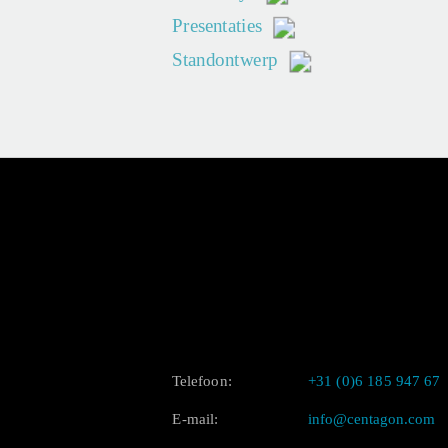
Presentaties
Standontwerp
Telefoon:
+31 (0)6 185 947 67
E-mail:
info@centagon.com