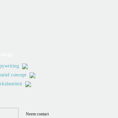
rategy
pywriting
atief concept
kidentiteit
Neem contact