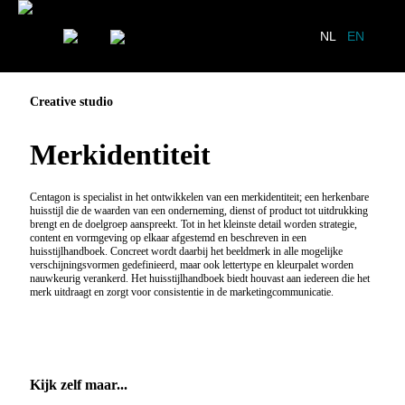
NL
EN
Creative studio
Merkidentiteit
Centagon is specialist in het ontwikkelen van een merkidentiteit; een herkenbare
huisstijl die de waarden van een onderneming, dienst of product tot uitdrukking
brengt en de doelgroep aanspreekt. Tot in het kleinste detail worden strategie,
content en vormgeving op elkaar afgestemd en beschreven in een
huisstijlhandboek. Concreet wordt daarbij het beeldmerk in alle mogelijke
verschijningsvormen gedefinieerd, maar ook lettertype en kleurpalet worden
nauwkeurig verankerd. Het huisstijlhandboek biedt houvast aan iedereen die het
merk uitdraagt en zorgt voor consistentie in de marketingcommunicatie.
Kijk zelf maar...