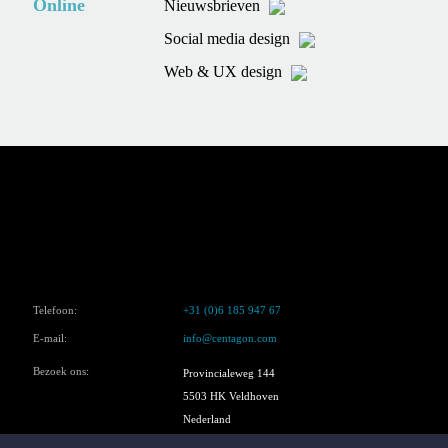
Online
Nieuwsbrieven
Social media design
Web & UX design
Telefoon:
+31 (0)6 185 947 67
E-mail:
info@centagon.com
Bezoek ons:
Provincialeweg 144
5503 HK Veldhoven
Nederland
Google Maps